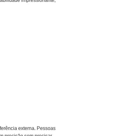
abilidade impressionante,
eferência externa. Pessoas
m precisão sem precisar