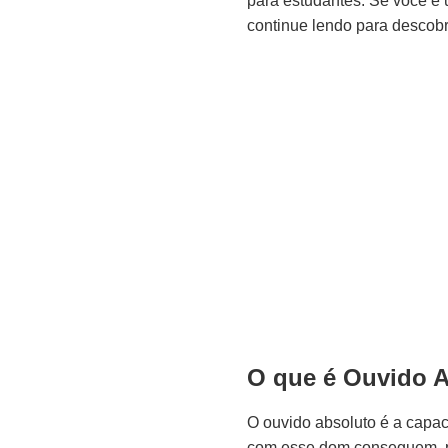
para estudantes. Se você é 
continue lendo para descobr
O que é Ouvido 
O ouvido absoluto é a capac
com esse dom conseguem, po