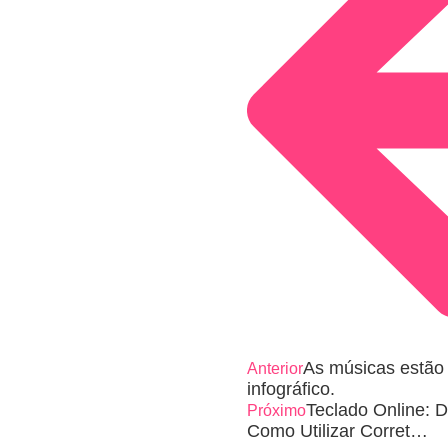
As músicas estão 
Anterior
infográfico.
Teclado Online: 
Próximo
Como Utilizar Corret…