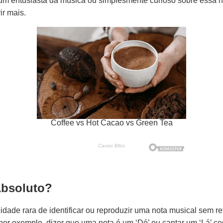
um entusiasta da música ou simplesmente curioso sobre essa h
ir mais.
Absoluto?
idade rara de identificar ou reproduzir uma nota musical sem r
r exemplo, dizer que uma nota é um ‘Dó’ ou cantar um ‘Lá’ co