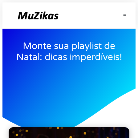
Monte sua playlist de
Natal: dicas imperdíveis!