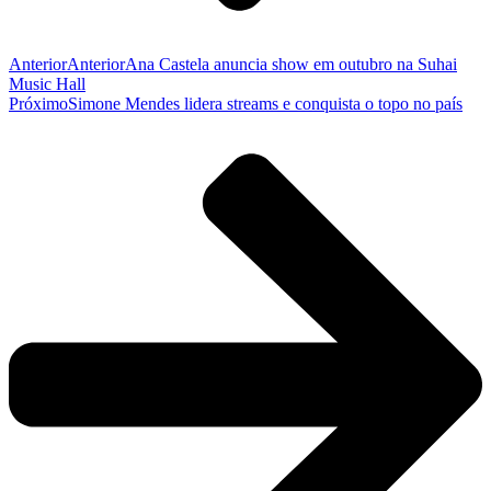
Anterior
Anterior
Ana Castela anuncia show em outubro na Suhai
Music Hall
Próximo
Simone Mendes lidera streams e conquista o topo no país