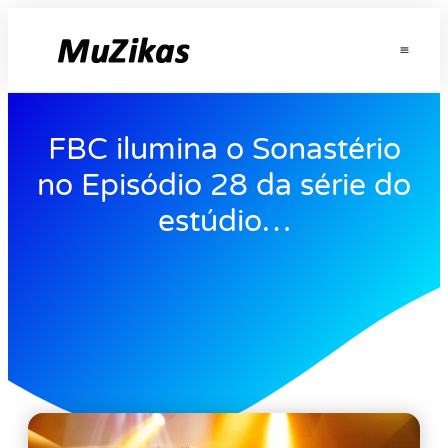
FBC ilumina o Sonastério
no Episódio 28 da série do
estúdio…