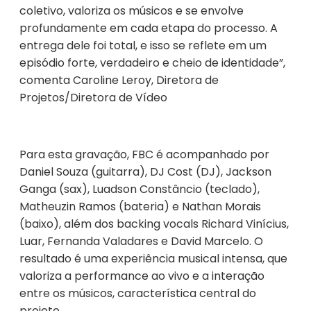
coletivo, valoriza os músicos e se envolve
profundamente em cada etapa do processo. A
entrega dele foi total, e isso se reflete em um
episódio forte, verdadeiro e cheio de identidade”,
comenta Caroline Leroy, Diretora de
Projetos/Diretora de Vídeo
Para esta gravação, FBC é acompanhado por
Daniel Souza
(guitarra),
DJ Cost
(DJ),
Jackson
Ganga
(sax),
Luadson Constâncio
(teclado),
Matheuzin Ramos
(bateria) e
Nathan Morais
(baixo), além dos backing vocals
Richard Vinícius
,
Luar
,
Fernanda Valadares
e
David Marcelo
. O
resultado é uma experiência musical intensa, que
valoriza a performance ao vivo e a interação
entre os músicos, característica central do
projeto.