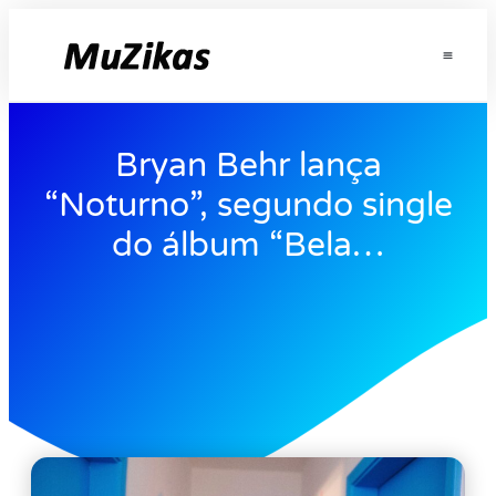
Bryan Behr lança
“Noturno”, segundo single
do álbum “Bela…