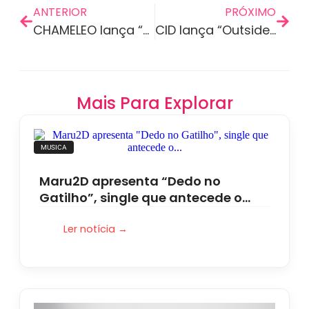
ANTERIOR
PRÓXIMO
CHAMELEO lança “Volto Logo” e traduz o sentimento de quem…
CID lança “Outside”, faixa Tech-House sombria de pista
Mais Para Explorar
MUSICA
Maru2D apresenta “Dedo no
Gatilho”, single que antecede o…
Ler notícia →