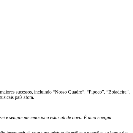
 maiores sucessos, incluindo “Nosso Quadro”, “Pipoco”, “Boiadeira”,
sicais país afora.
pisei e sempre me emociona estar ali de novo. É uma energia
o inesquecível, com uma mistura de estilos e gerações ao longo das