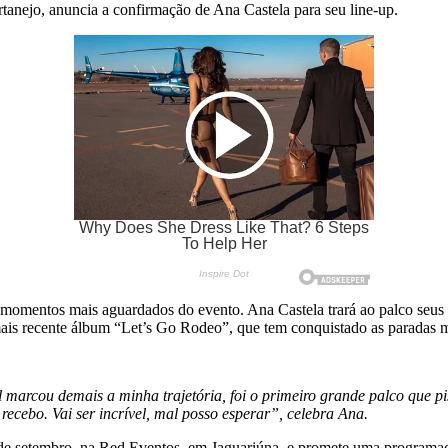
tanejo, anuncia a confirmação de Ana Castela para seu line-up.
 momentos mais aguardados do evento. Ana Castela trará ao palco seus
ais recente álbum “Let’s Go Rodeo”, que tem conquistado as paradas mu
al marcou demais a minha trajetória, foi o primeiro grande palco que 
recebo. Vai ser incrível, mal posso esperar”, celebra Ana.
de setembro, na Red Eventos, em Jaguariúna, e promete uma programaçã