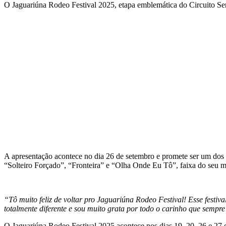
O Jaguariúna Rodeo Festival 2025, etapa emblemática do Circuito Ser
A apresentação acontece no dia 26 de setembro e promete ser um dos
“Solteiro Forçado”, “Fronteira” e “Olha Onde Eu Tô”, faixa do seu m
“Tô muito feliz de voltar pro Jaguariúna Rodeo Festival! Esse festiv
totalmente diferente e sou muito grata por todo o carinho que sempre 
O Jaguariúna Rodeo Festival 2025 acontece nos dias 19, 20, 26 e 27 